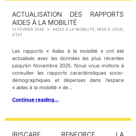
ACTUALISATION DES RAPPORTS
AIDES À LA MOBILITÉ
POSTED ON:
CATEGORIZED IN:
WRITTEN BY:
STAT IRISCARE
12 FÉVRIER 2026
AIDES À LA MOBILITÉ
,
MISE À JOUR
,
STAT
Les rapports « Aides à la mobilité » ont été
actualisés avec les données les plus récentes
jusqu’en Novembre 2025. Nous vous invitons à
consulter les rapports caractéristiques socio-
démographiques et dépenses dans l’espace
« aides à la mobilité » de…
Continue reading…
IRISCARE RENFORCE LA