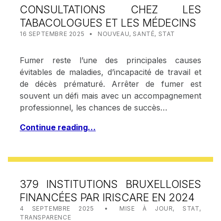
CONSULTATIONS CHEZ LES
TABACOLOGUES ET LES MÉDECINS
POSTED ON:
CATEGORIZED IN:
WRITTEN BY:
STAT IRISCARE
16 SEPTEMBRE 2025
NOUVEAU
,
SANTÉ
,
STAT
Fumer reste l’une des principales causes
évitables de maladies, d’incapacité de travail et
de décès prématuré. Arrêter de fumer est
souvent un défi mais avec un accompagnement
professionnel, les chances de succès…
Continue reading…
379 INSTITUTIONS BRUXELLOISES
FINANCÉES PAR IRISCARE EN 2024
POSTED ON:
CATEGORIZED IN:
WRITTEN BY:
STAT IRISCARE
4 SEPTEMBRE 2025
MISE À JOUR
,
STAT
,
TRANSPARENCE