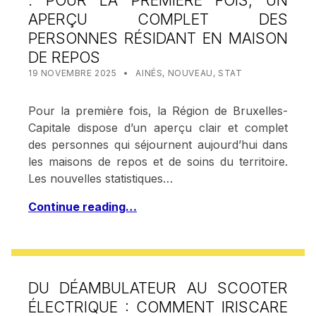
: POUR LA PREMIÈRE FOIS, UN
APERÇU COMPLET DES
PERSONNES RÉSIDANT EN MAISON
DE REPOS
POSTED ON:
CATEGORIZED IN:
WRITTEN BY:
STAT IRISCARE
19 NOVEMBRE 2025
AINÉS
,
NOUVEAU
,
STAT
Pour la première fois, la Région de Bruxelles-
Capitale dispose d’un aperçu clair et complet
des personnes qui séjournent aujourd’hui dans
les maisons de repos et de soins du territoire.
Les nouvelles statistiques…
Continue reading…
DU DÉAMBULATEUR AU SCOOTER
ÉLECTRIQUE : COMMENT IRISCARE