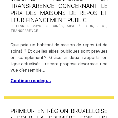
TRANSPARENCE CONCERNANT LE
PRIX DES MAISONS DE REPOS ET
LEUR FINANCEMENT PUBLIC
POSTED ON:
CATEGORIZED IN:
WRITTEN BY:
STAT IRISCARE
3 FÉVRIER 2026
AINÉS
,
MISE À JOUR
,
STAT
,
TRANSPARENCE
Que paie un habitant de maison de repos (et de
soins) ? Et quelles aides publiques sont prévues
en complément ? Grâce à deux rapports en
ligne actualisés, Iriscare propose désormais une
vue d’ensemble…
Continue reading…
PRIMEUR EN RÉGION BRUXELLOISE