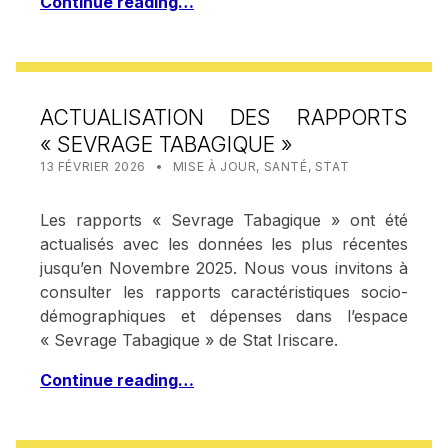
Continue reading…
ACTUALISATION DES RAPPORTS
« SEVRAGE TABAGIQUE »
POSTED ON:
CATEGORIZED IN:
WRITTEN BY:
STAT IRISCARE
13 FÉVRIER 2026
MISE À JOUR
,
SANTÉ
,
STAT
Les rapports « Sevrage Tabagique » ont été
actualisés avec les données les plus récentes
jusqu’en Novembre 2025. Nous vous invitons à
consulter les rapports caractéristiques socio-
démographiques et dépenses dans l’espace
« Sevrage Tabagique » de Stat Iriscare.
Continue reading…