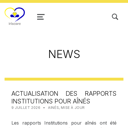
TOGGLE SEARCH FORM MODAL
MENU
NEWS
ACTUALISATION DES RAPPORTS
INSTITUTIONS POUR AÎNÉS
POSTED ON:
CATEGORIZED IN:
WRITTEN BY:
STAT IRISCARE
9 JUILLET 2026
AINÉS
,
MISE À JOUR
Les rapports Institutions pour aînés ont été