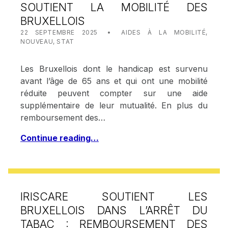
SOUTIENT LA MOBILITÉ DES
BRUXELLOIS
POSTED ON:
CATEGORIZED IN:
WRITTEN BY:
STAT IRISCARE
22 SEPTEMBRE 2025
AIDES À LA MOBILITÉ
,
NOUVEAU
,
STAT
Les Bruxellois dont le handicap est survenu
avant l’âge de 65 ans et qui ont une mobilité
réduite peuvent compter sur une aide
supplémentaire de leur mutualité. En plus du
remboursement des…
Continue reading…
IRISCARE SOUTIENT LES
BRUXELLOIS DANS L’ARRÊT DU
TABAC : REMBOURSEMENT DES