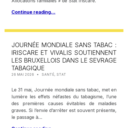
Allocations familiales » de Stat Iriscare.
Continue reading…
JOURNÉE MONDIALE SANS TABAC :
IRISCARE ET VIVALIS SOUTIENNENT
LES BRUXELLOIS DANS LE SEVRAGE
TABAGIQUE
POSTED ON:
CATEGORIZED IN:
WRITTEN BY:
STAT IRISCARE
26 MAI 2026
SANTÉ
,
STAT
Le 31 mai, Journée mondiale sans tabac, met en
lumière les effets néfastes du tabagisme, l’une
des premières causes évitables de maladies
graves. Si l’envie d’arrêter est souvent présente,
le passage à…