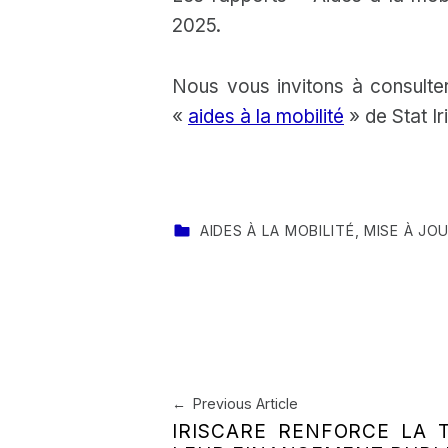
2025.
Nous vous invitons à consulte
«
aides à la mobilité
» de Stat Ir
CATEGORIZED IN:
AIDES À LA MOBILITÉ
,
MISE À JO
Skip back to main navigation
Navigation de l’article
Previous Article
IRISCARE RENFORCE LA