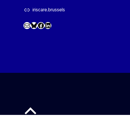
iriscare.brussels
Mail
Facebook
LinkedIn
@iriscare.bsky.social
Back to top of the page