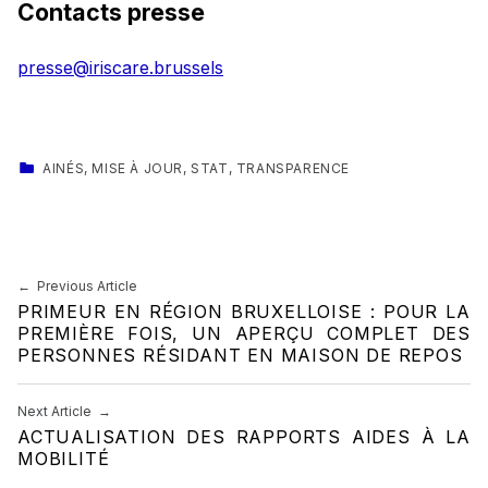
Contacts presse
presse@iriscare.brussels
CATEGORIZED IN:
AINÉS
,
MISE À JOUR
,
STAT
,
TRANSPARENCE
Skip back to main navigation
Navigation de l’article
Previous Article
PRIMEUR EN RÉGION BRUXELLOISE : POUR LA
PREMIÈRE FOIS, UN APERÇU COMPLET DES
PERSONNES RÉSIDANT EN MAISON DE REPOS
Next Article
ACTUALISATION DES RAPPORTS AIDES À LA
MOBILITÉ