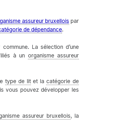
ganisme assureur bruxellois
par
catégorie de dépendance
.
r commune. La sélection d’une
filiés à un
organisme assureur
le
type de lit
et la
catégorie de
mais vous pouvez développer les
ganisme assureur bruxellois
, la