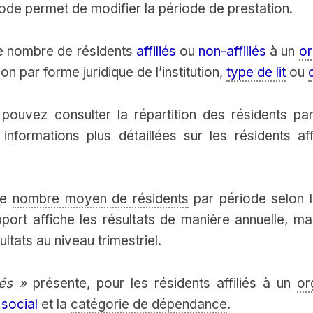
iode permet de modifier la période de prestation.
e nombre de résidents
affiliés
ou
non-affiliés
à un
or
tion par forme juridique de l’institution,
type de lit
ou
ouvez consulter la répartition des résidents pa
formations plus détaillées sur les résidents af
.
 le
nombre moyen de résidents
par période selon 
apport affiche les résultats de manière annuelle, 
ltats au niveau trimestriel.
liés »
présente, pour les résidents affiliés à un
or
 social
et la
catégorie de dépendance
.