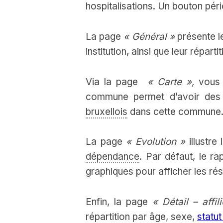
hospitalisations. Un bouton pér
La page
« Général »
présente l
institution, ainsi que leur réparti
Via la page
« Carte »,
vous p
commune permet d’avoir des in
bruxellois
dans cette commune
La page
« Evolution »
illustre
dépendance
. Par défaut, le r
graphiques pour afficher les résu
Enfin, la page
« Détail – affi
répartition par âge, sexe,
statut