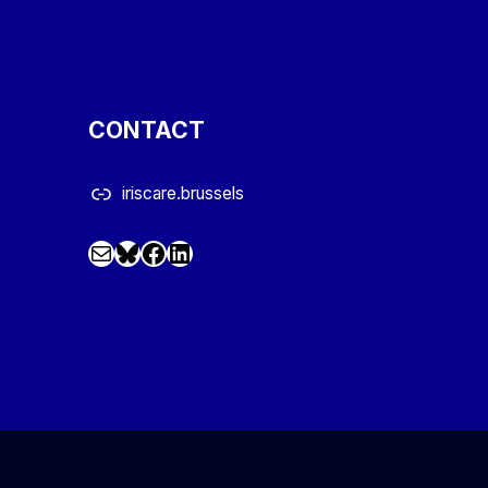
CONTACT
iriscare.brussels
Mail
Facebook
LinkedIn
@iriscare.bsky.social