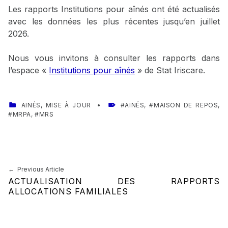
Les rapports Institutions pour aînés ont été actualisés
avec les données les plus récentes jusqu’en juillet
2026.
Nous vous invitons à consulter les rapports dans
l’espace «
Institutions pour aînés
» de Stat Iriscare.
CATEGORIZED IN:
TAGGED AS:
AINÉS
,
MISE À JOUR
AINÉS
,
MAISON DE REPOS
,
MRPA
,
MRS
Skip back to main navigation
Navigation de l’article
Previous Article
ACTUALISATION DES RAPPORTS
ALLOCATIONS FAMILIALES