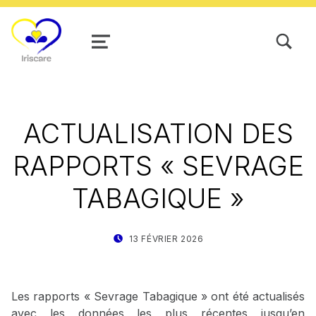
TOGGLE SEARCH FORM MODAL
MENU
ACTUALISATION DES
RAPPORTS « SEVRAGE
TABAGIQUE »
POSTED ON:
WRITTEN BY:
13 FÉVRIER 2026
STAT IRISCARE
Les rapports « Sevrage Tabagique » ont été actualisés
avec les données les plus récentes jusqu’en