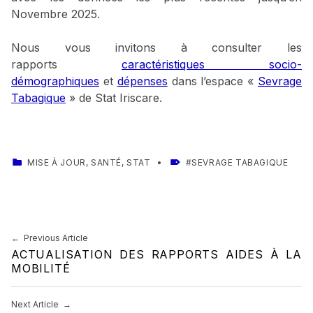
Novembre 2025.
Nous vous invitons à consulter les
rapports
caractéristiques socio-
démographiques
et
dépenses
dans l’espace «
Sevrage
Tabagique
» de Stat Iriscare.
CATEGORIZED IN:
TAGGED AS:
MISE À JOUR
,
SANTÉ
,
STAT
SEVRAGE TABAGIQUE
Skip back to main navigation
Navigation de l’article
Previous Article
ACTUALISATION DES RAPPORTS AIDES À LA
MOBILITÉ
Next Article