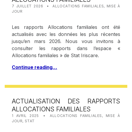
POSTED ON:
CATEGORIZED IN:
WRITTEN BY:
STAT IRISCARE
7 JUILLET 2026
ALLOCATIONS FAMILIALES
,
MISE À
JOUR
Les rapports Allocations familiales ont été
actualisés avec les données les plus récentes
jusqu’en mars 2026. Nous vous invitons à
consulter les rapports dans l’espace «
Allocations familiales » de Stat Iriscare.
Continue reading…
ACTUALISATION DES RAPPORTS
ALLOCATIONS FAMILIALES
POSTED ON:
CATEGORIZED IN:
WRITTEN BY:
STAT IRISCARE
1 AVRIL 2025
ALLOCATIONS FAMILIALES
,
MISE À
JOUR
,
STAT