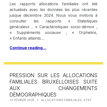
Les rapports allocations familiales ont été
actualisés avec les données les plus récentes
jusque décembre 2024. Nous vous invitons à
consulter les rapports « Statistiques
générales« , « Caractéristiques socio-démo« ,
« Suppléments sociaux« , « Orphelins,
« Enfants atteints…
Continue reading…
PRESSION SUR LES ALLOCATIONS
FAMILIALES BRUXELLOISES SUITE
AUX CHANGEMENTS
DÉMOGRAPHIQUES
POSTED ON:
CATEGORIZED IN:
WRITTEN BY:
STAT IRISCARE
13 FÉVRIER 2025
ALLOCATIONS FAMILIALES
,
STAT