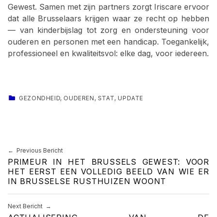
Gewest. Samen met zijn partners zorgt Iriscare ervoor
dat alle Brusselaars krijgen waar ze recht op hebben
— van kinderbijslag tot zorg en ondersteuning voor
ouderen en personen met een handicap. Toegankelijk,
professioneel en kwaliteitsvol: elke dag, voor iedereen.
CATEGORIZED IN:
GEZONDHEID
,
OUDEREN
,
STAT
,
UPDATE
Skip back to main navigation
Berichtnavigatie
Previous Bericht
PRIMEUR IN HET BRUSSELS GEWEST: VOOR
HET EERST EEN VOLLEDIG BEELD VAN WIE ER
IN BRUSSELSE RUSTHUIZEN WOONT
Next Bericht