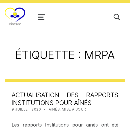
TOGGLE SEARCH FORM MODAL
MENU
ÉTIQUETTE :
MRPA
ACTUALISATION DES RAPPORTS
INSTITUTIONS POUR AÎNÉS
POSTED ON:
CATEGORIZED IN:
WRITTEN BY:
STAT IRISCARE
9 JUILLET 2026
AINÉS
,
MISE À JOUR
Les rapports Institutions pour aînés ont été