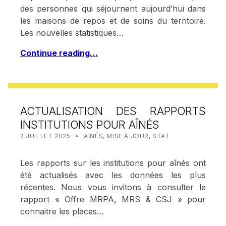
des personnes qui séjournent aujourd’hui dans
les maisons de repos et de soins du territoire.
Les nouvelles statistiques…
Continue reading…
ACTUALISATION DES RAPPORTS
INSTITUTIONS POUR AÎNÉS
POSTED ON:
CATEGORIZED IN:
WRITTEN BY:
STAT IRISCARE
2 JUILLET 2025
AINÉS
,
MISE À JOUR
,
STAT
Les rapports sur les institutions pour aînés ont
été actualisés avec les données les plus
récentes. Nous vous invitons à consulter le
rapport « Offre MRPA, MRS & CSJ » pour
connaitre les places…