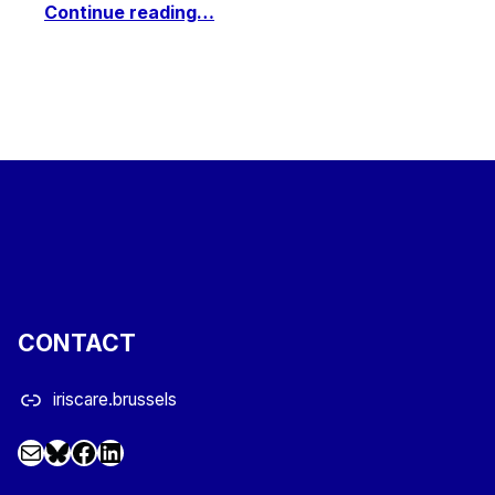
Continue reading…
CONTACT
iriscare.brussels
Mail
Facebook
LinkedIn
@iriscare.bsky.social