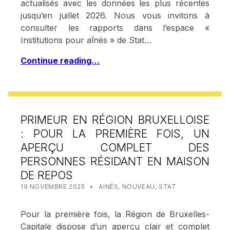
actualisés avec les données les plus récentes
jusqu’en juillet 2026. Nous vous invitons à
consulter les rapports dans l’espace «
Institutions pour aînés » de Stat…
Continue reading…
PRIMEUR EN RÉGION BRUXELLOISE
: POUR LA PREMIÈRE FOIS, UN
APERÇU COMPLET DES
PERSONNES RÉSIDANT EN MAISON
DE REPOS
POSTED ON:
CATEGORIZED IN:
WRITTEN BY:
STAT IRISCARE
19 NOVEMBRE 2025
AINÉS
,
NOUVEAU
,
STAT
Pour la première fois, la Région de Bruxelles-
Capitale dispose d’un aperçu clair et complet