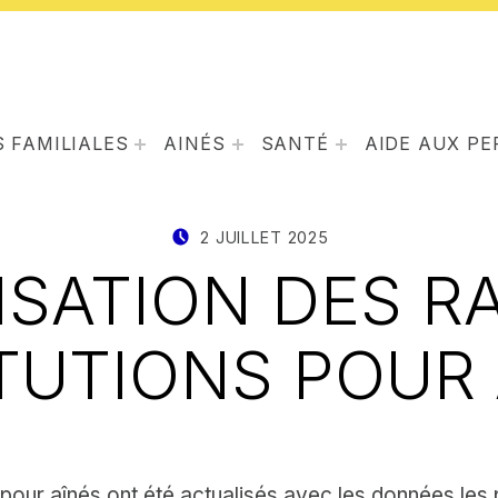
 FAMILIALES
AINÉS
SANTÉ
AIDE AUX P
POSTED ON:
WRITTEN BY:
2 JUILLET 2025
STAT IRISCA
ISATION DES R
TUTIONS POUR
s pour aînés ont été actualisés avec les données les 