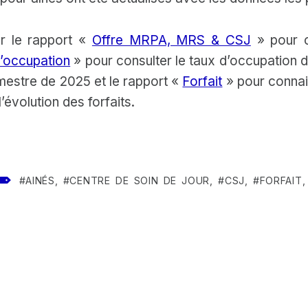
er le rapport «
Offre MRPA, MRS & CSJ
» pour c
’occupation
» pour consulter le taux d’occupation 
imestre de 2025 et le rapport «
Forfait
» pour connait
’évolution des forfaits.
TAGGED AS:
AINÉS
,
CENTRE DE SOIN DE JOUR
,
CSJ
,
FORFAIT