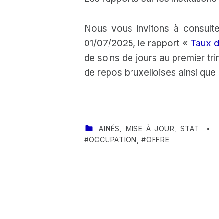
Nous vous invitons à consult
01/07/2025, le rapport «
Taux d
de soins de jours au premier tr
de repos bruxelloises ainsi que l
CATEGORIZED IN:
AINÉS
,
MISE À JOUR
,
STAT
OCCUPATION
,
OFFRE
Skip back to main navigation