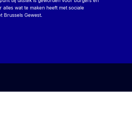
punt bij uitstek is geworden voor burgers en
r alles wat te maken heeft met sociale
t Brussels Gewest.
Iriscare
•
Powered by
WordPress
and
Michelle
.