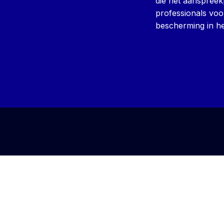
die het aanspreek
professionals voo
bescherming in he
© 2026
Stat 