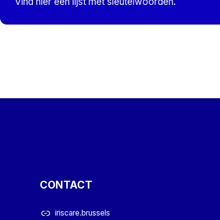
Vind hier een lijst met sleutelwoorden.
Skip back to main navigation
CONTACT
iriscare.brussels