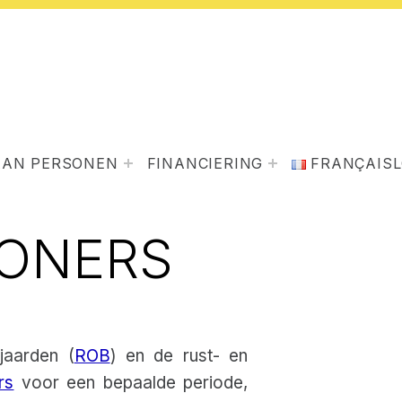
AAN PERSONEN
FINANCIERING
FRANÇAIS
WONERS
aarden (
ROB
) en de rust- en
rs
voor een bepaalde periode,