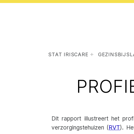
STAT IRISCARE
GEZINSBIJS
PROFI
Dit rapport illustreert het p
verzorgingstehuizen (
RVT
). H