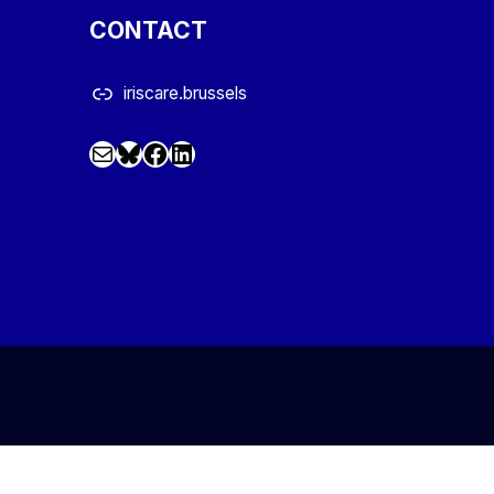
CONTACT
iriscare.brussels
Mail
Facebook
LinkedIn
@iriscare.bsky.social