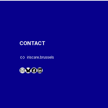
CONTACT
iriscare.brussels
Mail
Facebook
LinkedIn
@iriscare.bsky.social