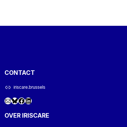
Skip back to main navigation
CONTACT
iriscare.brussels
Mail
Facebook
LinkedIn
@iriscare.bsky.social
OVER IRISCARE