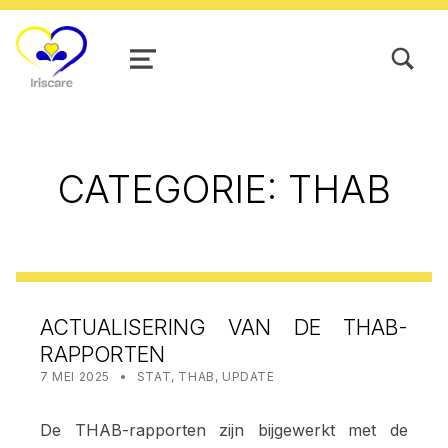
TOGGLE SEARCH FORM MODAL
MENU
CATEGORIE:
THAB
ACTUALISERING VAN DE THAB-
RAPPORTEN
POSTED ON:
CATEGORIZED IN:
WRITTEN BY:
STAT IRISCARE
7 MEI 2025
STAT
,
THAB
,
UPDATE
De THAB-rapporten zijn bijgewerkt met de