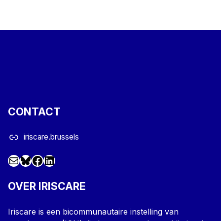
CONTACT
iriscare.brussels
Mail
Facebook
LinkedIn
@iriscare.bsky.social
OVER IRISCARE
Iriscare is een bicommunautaire instelling van