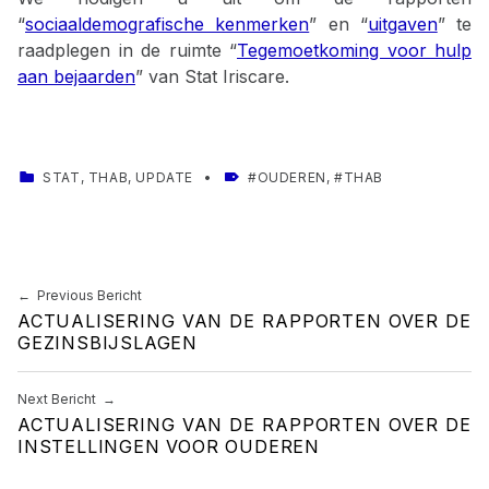
“
sociaaldemografische kenmerken
” en “
uitgaven
” te
raadplegen in de ruimte “
Tegemoetkoming voor hulp
aan bejaarden
” van Stat Iriscare.
CATEGORIZED IN:
TAGGED AS:
STAT
,
THAB
,
UPDATE
OUDEREN
,
THAB
Skip back to main navigation
Berichtnavigatie
Previous Bericht
ACTUALISERING VAN DE RAPPORTEN OVER DE
GEZINSBIJSLAGEN
Next Bericht
ACTUALISERING VAN DE RAPPORTEN OVER DE
INSTELLINGEN VOOR OUDEREN