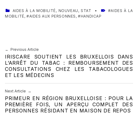
CATEGORIZED IN:
TAGGED AS:
AIDES À LA MOBILITÉ
,
NOUVEAU
,
STAT
AIDES À LA
MOBILITÉ
,
AIDES AUX PERSONNES
,
HANDICAP
Skip back to main navigation
Navigation de l’article
Previous Article
IRISCARE SOUTIENT LES BRUXELLOIS DANS
L’ARRÊT DU TABAC : REMBOURSEMENT DES
CONSULTATIONS CHEZ LES TABACOLOGUES
ET LES MÉDECINS
Next Article
PRIMEUR EN RÉGION BRUXELLOISE : POUR LA
PREMIÈRE FOIS, UN APERÇU COMPLET DES
PERSONNES RÉSIDANT EN MAISON DE REPOS