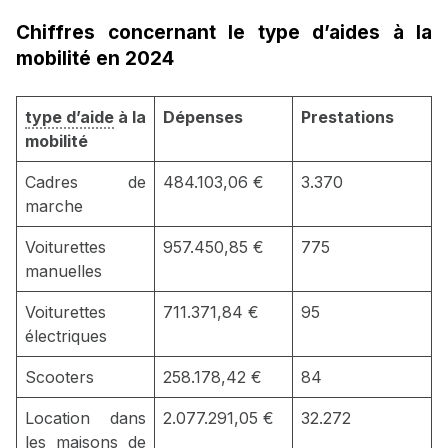
Chiffres concernant le type d’aides à la
mobilité en 2024
type d’aide
à la
Dépenses
Prestations
mobilité
Cadres de
484.103,06 €
3.370
marche
Voiturettes
957.450,85 €
775
manuelles
Voiturettes
711.371,84 €
95
électriques
Scooters
258.178,42 €
84
Location dans
2.077.291,05 €
32.272
les maisons de