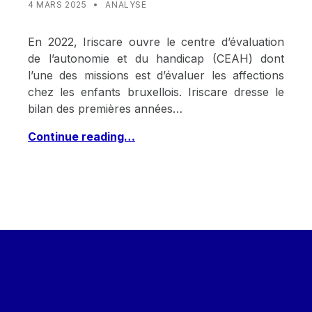
WRITTEN BY:
STAT IRISCARE
4 MARS 2025
ANALYSE
En 2022, Iriscare ouvre le centre d’évaluation
de l’autonomie et du handicap (CEAH) dont
l’une des missions est d’évaluer les affections
chez les enfants bruxellois. Iriscare dresse le
bilan des premières années…
Continue reading…